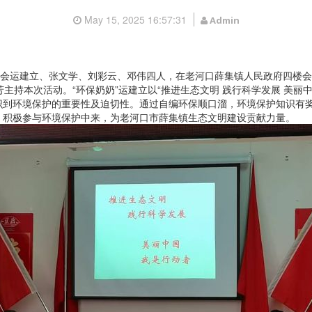
May 15, 2025 16:57:31
Admin
会运建立、张文学、刘彩云、邓伟四人，在老河口薛集镇人民政府四楼会
芳主持本次活动。
“
环保奶奶
”
运建立以“推进生态文明 践行科学发展 美丽
识到环境保护的重要性及迫切性。通过自编环保顺口溜，环境保护知识有
，积极参与环境保护中来，为老河口市薛集镇生态文明建设贡献力量。