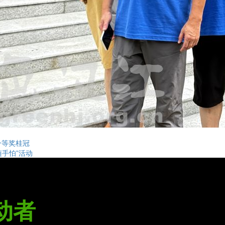
一等奖桂冠
随手怕”活动
动者