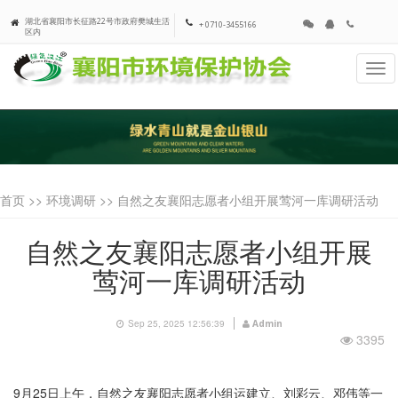
湖北省襄阳市长征路22号市政府樊城生活
+ 0710-3455166
区内
Tog
navi
首页 >>
环境调研
>> 自然之友襄阳志愿者小组开展莺河一库调研活动
自然之友襄阳志愿者小组开展
莺河一库调研活动
Sep 25, 2025 12:56:39
Admin
3395
9月
25
日上午，自然之友襄阳志愿者小组运建立、刘彩云、邓伟等一