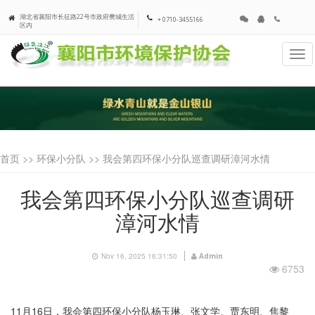
湖北省襄阳市长征路22号市政府樊城生活
+ 0710-3455166
区内
Tog
navi
首页 >>
环保小分队
>> 我会第四环保小分队巡查调研漳河水情
我会第四环保小分队巡查调研
漳河水情
Nov 16, 2025 16:31:50
Admin
6753
11月
16
日，我会第四环保小分队杨玉琳、张文学、贾东明、焦黎