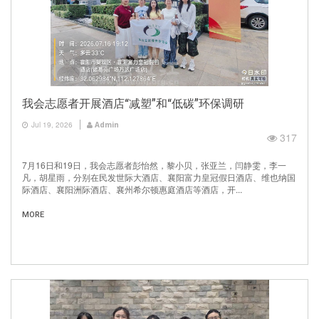
我会志愿者开展酒店“减塑”和“低碳”环保调研
Jul 19, 2026
Admin
317
7月16日和19日，我会志愿者彭怡然，黎小贝，张亚兰，闫静雯，李一
凡，胡星雨，分别在民发世际大酒店、襄阳富力皇冠假日酒店、维也纳国
际酒店、襄阳洲际酒店、襄州希尔顿惠庭酒店等酒店，开...
MORE