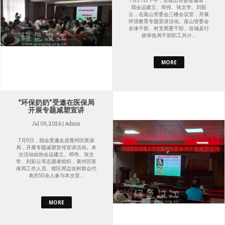
7月21日下午，受薤山管委会邀请，
我会运建立、邓伟、张文学、刘彩
云，在薤山管委会三楼会议室，开展
环境教育专题宣讲活动。薤山管委会
全体干部、村支两委干部、谷城县行
政审批局干部职工共计...
MORE
“环保奶奶”受邀在医保局
开展专题减塑宣讲
Jul 09, 2026 | Admin
7月9日，我会受邀走进襄州区医保
局，开展专题减塑宣传宣讲活动。本
次活动由协会运建立、邓伟、张文
学、刘彩云等志愿者组织，襄州区医
保局工作人员、辖区周边农村群众代
表共50余人参与本次宣...
MORE