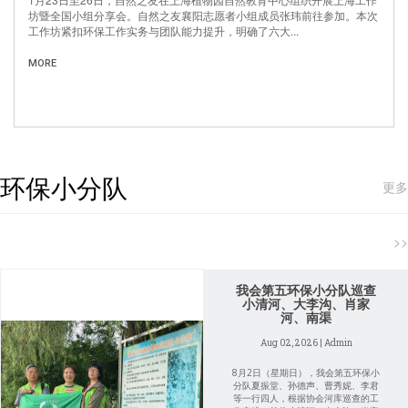
坊暨全国小组分享会。自然之友襄阳志愿者小组成员张玮前往参加。本次
工作坊紧扣环保工作实务与团队能力提升，明确了六大...
MORE
环保小分队
更多
>>
我会第五环保小分队巡查
小清河、大李沟、肖家
河、南渠
Aug 02, 2026 | Admin
8月2日（星期日），我会第五环保小
分队夏振堂、孙德声、曹秀妮、李君
等一行四人，根据协会河库巡查的工