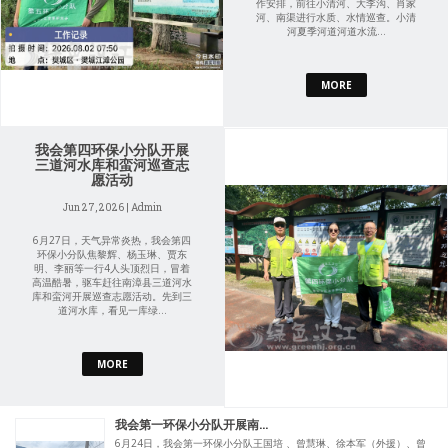
作安排，前往小清河、大李沟、肖家
河、南渠进行水质、水情巡查。小清
河夏季河道河道水流...
MORE
我会第四环保小分队开展
三道河水库和蛮河巡查志
愿活动
Jun 27, 2026 | Admin
6月27日，天气异常炎热，我会第四
环保小分队焦黎辉、杨玉琳、贾东
明、李丽等一行4人头顶烈日，冒着
高温酷暑，驱车赶往南漳县三道河水
库和蛮河开展巡查志愿活动。先到三
道河水库，看见一库绿...
MORE
我会第一环保小分队开展南...
6月24日，我会第一环保小分队王国培 、曾慧琳、徐本军（外援）、曾