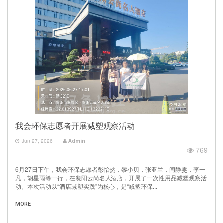
我会环保志愿者开展减塑观察活动
Jun 27, 2026
Admin
769
6月27日下午，我会环保志愿者彭怡然，黎小贝，张亚兰，闫静雯，李一
凡，胡星雨等一行，在襄阳云尚名人酒店，开展了一次性用品减塑观察活
动。本次活动以“酒店减塑实践”为核心，是“减塑环保...
MORE