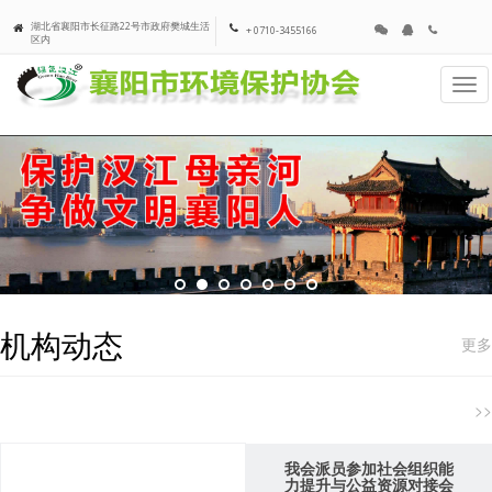
湖北省襄阳市长征路22号市政府樊城生活
+ 0710-3455166
区内
Tog
navi
机构动态
更多
>>
我会派员参加社会组织能
力提升与公益资源对接会