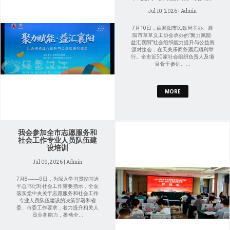
Jul 10, 2026 | Admin
7月10日，由襄阳市民政局主办、襄
阳市草草义工协会承办的“聚力赋能·
益汇襄阳”社会组织能力提升与公益资
源对接会，在天美乐商务酒店顺利举
行。全市近50家社会组织负责人及项
目骨干参训。...
MORE
我会参加全市志愿服务和
社会工作专业人员队伍建
设培训
Jul 09, 2026 | Admin
7月8-——9日，为深入学习贯彻习近
平总书记对社会工作重要指示，全面
落实党中央关于志愿服务和社会工作
专业人员队伍建设的决策部署和省
委、市委工作要求，着力提升相关人
员业务能力，推动全...