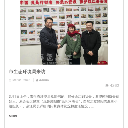
市生态环境局来访
Mar 01, 2026
Admin
4262
3月1日上午，市生态环境局党组书记、局长余江到我会，看望慰问协会创
始人、原会长运建立（现是襄阳市“民间河湖长”，自然之友襄阳志愿者小
组组长）。余江局长详细询问其身体状况和生活情况，...
MORE