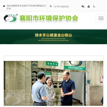
湖北省襄阳市长征路22号市政府樊城生活
+ 0710-3455166
区内
Tog
navi