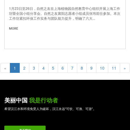
1月23日至26日，自然之友在上海植物园自然教育中心组织开展上海工作
坊暨全国小组分享会。自然之友襄阳志愿者小组成员张玮前往参加。本次
工作坊紧扣环保工作实务与团队能力提升，明确了六大...
MORE
«
1
2
3
4
5
6
7
8
9
10
11
»
美丽中国
我是行动者
希望汉江水和环境免受人为破坏，汉江永远“可饮、可渔、可游”。