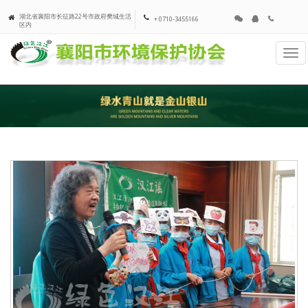
湖北省襄阳市长征路22号市政府樊城生活
+ 0710-3455166
区内
Tog
navi