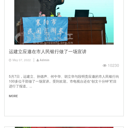
运建立应邀在市人民银行做了一场宣讲
May 07, 2022
Admin
10230
5月7日，运建立、孙德声、何中华、胡立华与段明贵应邀的市人民银行向
100多位干部做了一场宣讲。受到欢迎。市电视台还在“创文十分钟”栏目
进行了报道。...
MORE