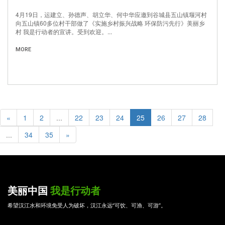
4月19日，运建立、孙德声、胡立华、何中华应邀到谷城县五山镇堰河村
向五山镇60多位村干部做了《实施乡村振兴战略 环保防污先行》美丽乡
村 我是行动者的宣讲。受到欢迎。...
MORE
«
1
2
...
22
23
24
25
26
27
28
...
34
35
»
美丽中国
我是行动者
希望汉江水和环境免受人为破坏，汉江永远“可饮、可渔、可游”。