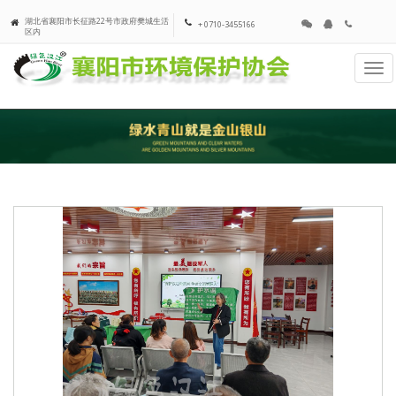
湖北省襄阳市长征路22号市政府樊城生活
+ 0710-3455166
区内
Tog
navi