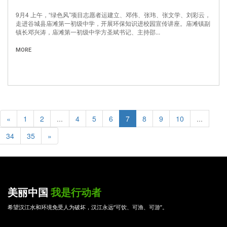
9月4 上午，“绿色风”项目志愿者运建立、邓伟、张玮、张文学、刘彩云，
走进谷城县庙滩第一初级中学，开展环保知识进校园宣传讲座。庙滩镇副
镇长邓兴涛，庙滩第一初级中学方圣斌书记、主持邵...
MORE
«
1
2
...
4
5
6
7
8
9
10
...
34
35
»
美丽中国
我是行动者
希望汉江水和环境免受人为破坏，汉江永远“可饮、可渔、可游”。