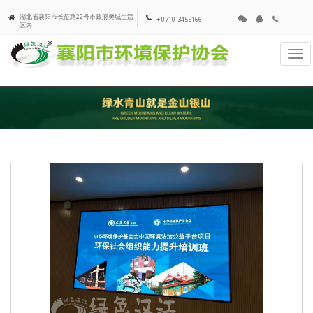
湖北省襄阳市长征路22号市政府樊城生活
+ 0710-3455166
区内
Tog
navi