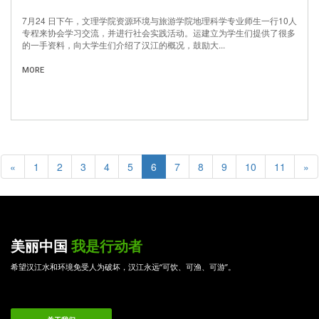
7月24 日下午，文理学院资源环境与旅游学院地理科学专业师生一行10人
专程来协会学习交流，并进行社会实践活动。运建立为学生们提供了很多
的一手资料，向大学生们介绍了汉江的概况，鼓励大...
MORE
«
1
2
3
4
5
6
7
8
9
10
11
»
美丽中国
我是行动者
希望汉江水和环境免受人为破坏，汉江永远“可饮、可渔、可游”。