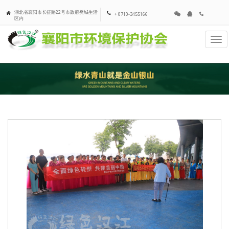
湖北省襄阳市长征路22号市政府樊城生活
+ 0710-3455166
区内
Tog
navi