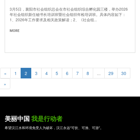
3月5日，襄阳市社会组织总会在市社会组织综合孵化园三楼，举办2026
年社会组织新任秘书长培训班暨社会组织年检培训班。具体内容如下：
1、2026年工作要求及相关政策解读；2、《社会组...
MORE
«
1
2
3
4
5
6
7
8
...
29
30
»
美丽中国
我是行动者
希望汉江水和环境免受人为破坏，汉江永远“可饮、可渔、可游”。