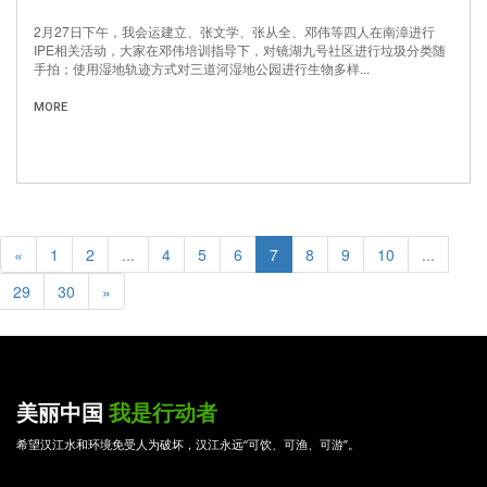
2月27日下午，我会运建立、张文学、张从全、邓伟等四人在南漳进行
IPE相关活动，大家在邓伟培训指导下，对镜湖九号社区进行垃圾分类随
手拍；使用湿地轨迹方式对三道河湿地公园进行生物多样...
MORE
«
1
2
...
4
5
6
7
8
9
10
...
29
30
»
美丽中国
我是行动者
希望汉江水和环境免受人为破坏，汉江永远“可饮、可渔、可游”。